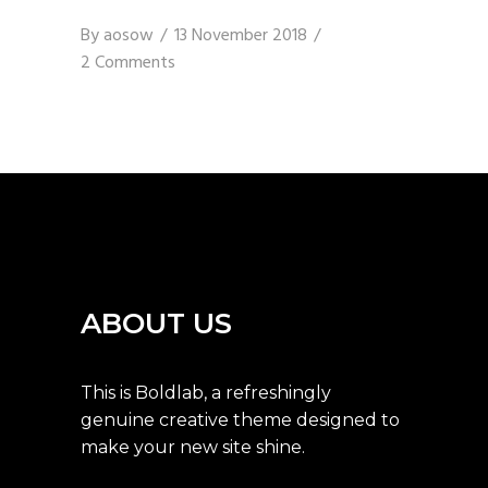
PAGINATION
By
aosow
13 November 2018
2 Comments
ABOUT US
This is Boldlab, a refreshingly
genuine creative theme designed to
make your new site shine.