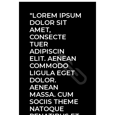
READ MORE _
"LOREM IPSUM
By
aosow
14 November 2018
DOLOR SIT
1 Comment
AMET,
CONSECTE
TUER
ADIPISCIN
ELIT. AENEAN
COMMODO
LIGULA EGET
DOLOR.
AENEAN
MASSA. CUM
SOCIIS THEME
NATOQUE