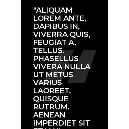
READ MORE _
"ALIQUAM
By
aosow
14 November 2018
LOREM ANTE,
2 Comments
DAPIBUS IN,
VIVERRA QUIS,
FEUGIAT A,
TELLUS.
PHASELLUS
VIVERA NULLA
UT METUS
VARIUS
LAOREET.
QUISQUE
RUTRUM.
AENEAN
IMPERDIET SIT